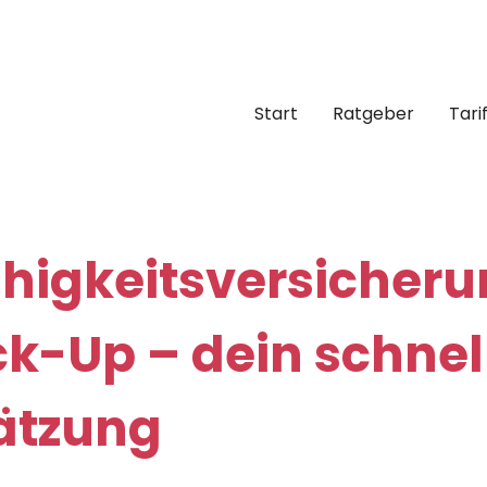
Start
Ratgeber
Tari
higkeitsversicheru
k-Up – dein schnel
ätzung