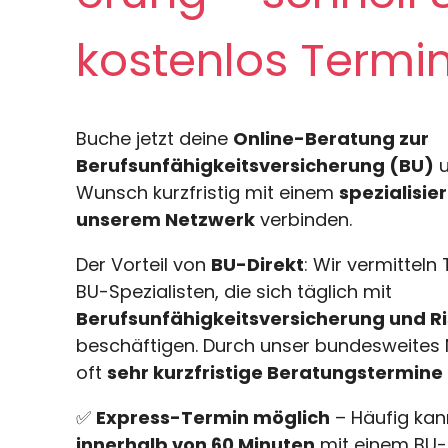
kostenlos Termin
Buche jetzt deine
Online-Beratung zur
Berufsunfähigkeitsversicherung (BU)
u
Wunsch kurzfristig mit einem
spezialisie
unserem Netzwerk
verbinden.
Der Vorteil von
BU-Direkt
: Wir vermitteln
BU-Spezialisten, die sich täglich mit
Berufsunfähigkeitsversicherung und R
beschäftigen. Durch unser bundesweites 
oft
sehr kurzfristige Beratungstermine
✅
Express-Termin möglich
– Häufig kan
innerhalb von 60 Minuten
mit einem BU-