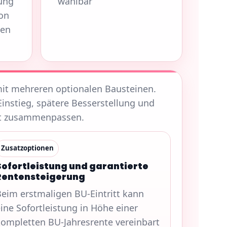
ung
wählbar
ion
ken
mit mehreren optionalen Bausteinen.
 Einstieg, spätere Besserstellung und
eit zusammenpassen.
Zusatzoptionen
Sofortleistung und garantierte
Rentensteigerung
eim erstmaligen BU-Eintritt kann
ine Sofortleistung in Höhe einer
ompletten BU-Jahresrente vereinbart