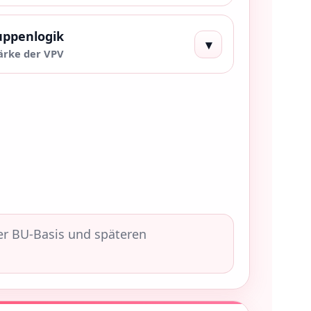
uppenlogik
▾
tärke der VPV
rer BU-Basis und späteren