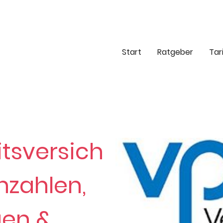
Start
Ratgeber
Tar
tsversich
nzahlen,
gen &