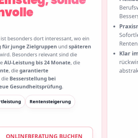
Berufs
nvolle
Besser
Praxis
Sofortl
ist besonders dort interessant, wo ein
Renten
 für junge Zielgruppen
und
späteren
Klar im
ird. Besonders relevant sind die
rückwi
le
AU-Leistung bis 24 Monate
, die
ente
, die
garantierte
abstra
 die
Besserstellung bei
neue Gesundheitsprüfung
.
rtleistung
Rentensteigerung
ONLINEBERATUNG BUCHEN