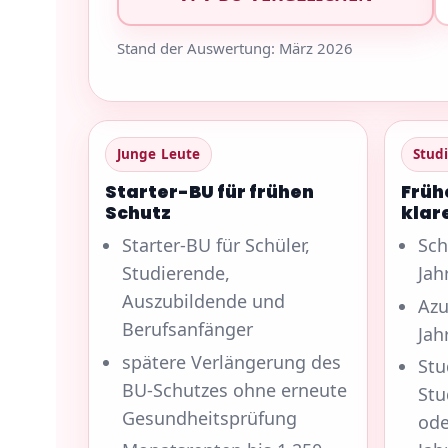
Stand der Auswertung: März 2026
Junge Leute
Stud
Starter-BU für frühen
Früh
Schutz
klar
Starter-BU für Schüler,
Sch
Studierende,
Jah
Auszubildende und
Azu
Berufsanfänger
Jah
spätere Verlängerung des
Stu
BU-Schutzes ohne erneute
Stu
Gesundheitsprüfung
ode