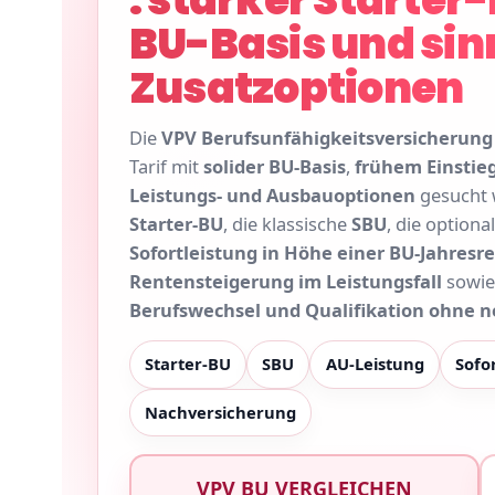
BU-Basis und sin
Zusatzoptionen
Die
VPV Berufsunfähigkeitsversicherung
Tarif mit
solider BU-Basis
,
frühem Einstieg
Leistungs- und Ausbauoptionen
gesucht w
Starter-BU
, die klassische
SBU
, die optiona
Sofortleistung in Höhe einer BU-Jahresr
Rentensteigerung im Leistungsfall
sowie
Berufswechsel und Qualifikation ohne 
Starter-BU
SBU
AU-Leistung
Sofo
Nachversicherung
VPV BU VERGLEICHEN