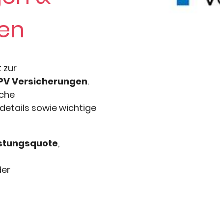
nen
t zur
VPV Versicherungen
.
sche
ifdetails sowie wichtige
istungsquote
,
der