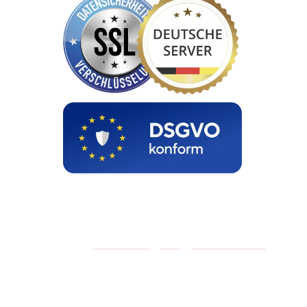
ÜBER UNS
|
IMPRESSUM
|
AGB
|
DATENSCHUTZ
|
PARTNERPROGRAMM
© Copyright 2026 BU-Direkt